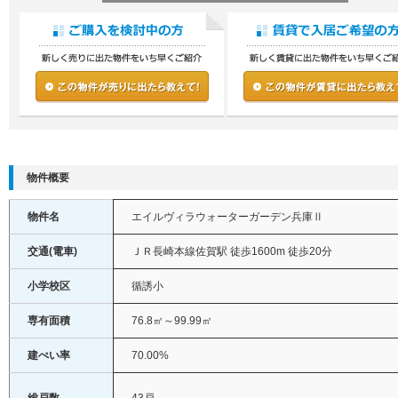
物件概要
物件名
エイルヴィラウォーターガーデン兵庫Ⅱ
交通(電車)
ＪＲ長崎本線佐賀駅 徒歩1600m 徒歩20分
小学校区
循誘小
専有面積
76.8㎡～99.99㎡
建ぺい率
70.00%