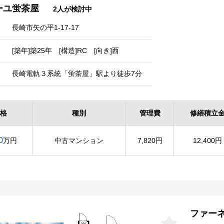
ーユ蛍茶屋
2人が検討中
長崎市矢の平1-17-17
[築年]築25年 [構造]RC [向き]西
長崎電軌３系統「蛍茶屋」駅より徒歩7分
格
種別
管理費
修繕積立
0
万円
中古マンション
7,820円
12,400円
ファー