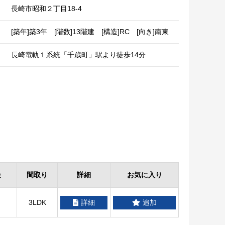
長崎市昭和２丁目18-4
[築年]築3年 [階数]13階建 [構造]RC [向き]南東
長崎電軌１系統「千歳町」駅より徒歩14分
金
間取り
詳細
お気に入り
3LDK
詳細
追加