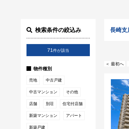
検索条件の絞込み
長崎支
71
件が該当
＜ 最初へ
物件種別
売地
中古戸建
中古マンション
その他
店舗
別荘
住宅付店舗
新築マンション
アパート
新築戸建