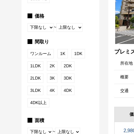
価格
~
間取り
プレミ
ワンルーム
1K
1DK
所在地
1LDK
2K
2DK
概要
2LDK
3K
3DK
3LDK
4K
4DK
交通
4DK以上
価
面積
2,98
~