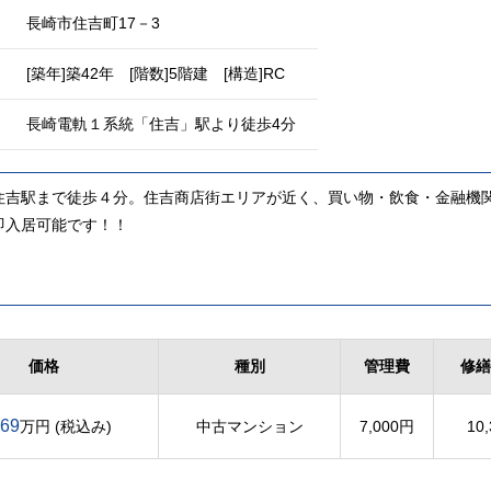
長崎市住吉町17－3
[築年]築42年 [階数]5階建 [構造]RC
長崎電軌１系統「住吉」駅より徒歩4分
住吉駅まで徒歩４分。住吉商店街エリアが近く、買い物・飲食・金融機
即入居可能です！！
価格
種別
管理費
修繕
269
万円 (税込み)
中古マンション
7,000円
10