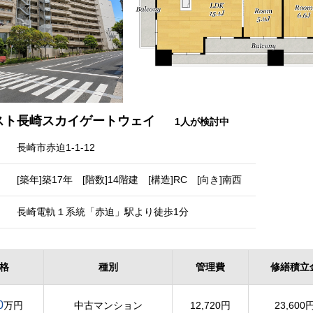
スト長崎スカイゲートウェイ
1人が検討中
長崎市赤迫1-1-12
[築年]築17年 [階数]14階建 [構造]RC [向き]南西
長崎電軌１系統「赤迫」駅より徒歩1分
格
種別
管理費
修繕積立
0
万円
中古マンション
12,720円
23,600