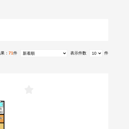
結果：
71
件
表示件数
件