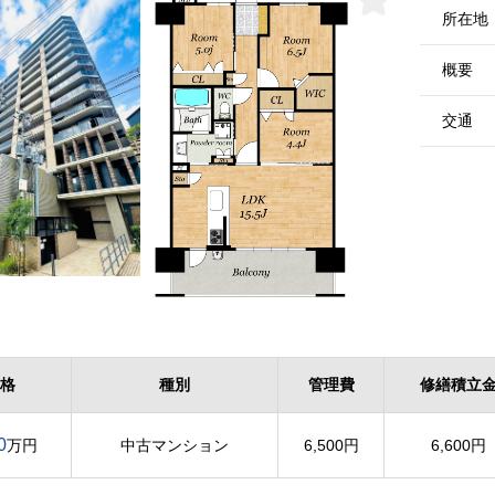
所在地
概要
交通
格
種別
管理費
修繕積立
0
万円
中古マンション
6,500円
6,600円