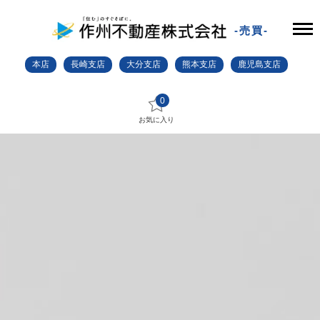
-売買-
本店
長崎支店
大分支店
熊本支店
鹿児島支店
0
お気に入り