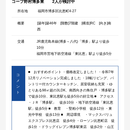
コープ野村博多東
2人が検討中
所在地
福岡市博多区比恵町4-27
概要
[築年]築46年 [階数]7階建 [構造]RC [向き]南
西
交通
JR鹿児島本線(博多～八代)「博多」駅より徒歩
10分
福岡市営地下鉄空港線「東比恵」駅より徒歩5分
■ おすすめポイント ・価格改定しました！ ・令和7年
コ
12月リノベーション完成しました ・18帖リビング、パ
メ
ントリー付カウンターキッチン、居室収納も充実 ・ゆ
ン
とりある98㎡超の3LDK、南西向きの角住戸 ・博多駅ま
ト
で徒歩10分、東比恵駅も徒歩5分の好立地 ■ アクセス
・ＪＲ「博多駅」 徒歩10分 ・地下鉄空港線「東比恵
駅」徒歩5分 ■ 教育 ・堅粕小学校 徒歩12分 ・東
光中学校 徒歩13分 ■ 周辺環境 ・マックスバリュ
エクスプレス比恵店 徒歩4分 ・ローソン比恵町店 徒
歩1分 ・ドラッグイレブン博多駅東店 徒歩2分 ・山王