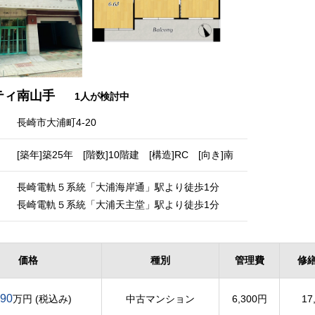
ティ南山手
1人が検討中
長崎市大浦町4-20
[築年]築25年 [階数]10階建 [構造]RC [向き]南
長崎電軌５系統「大浦海岸通」駅より徒歩1分
長崎電軌５系統「大浦天主堂」駅より徒歩1分
価格
種別
管理費
修
290
万円 (税込み)
中古マンション
6,300円
17