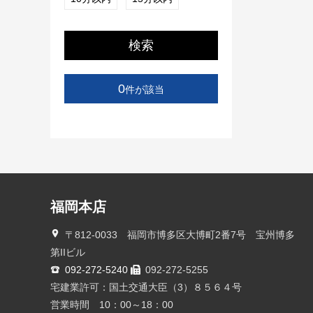
検索
0
件が該当
福岡本店
〒812-0033 福岡市博多区大博町2番7号 宝州博多
第IIビル
092-272-5240
092-272-5255
宅建業許可：国土交通大臣（3）８５６４号
営業時間 10：00～18：00