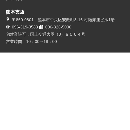
熊本支店
〒860-0801 熊本市中央区安政町8-16 村瀬海運ビル1階
096-319-0583
096-326-5030
宅建業許可：国土交通大臣（3）８５６４号
営業時間 10：00～18：00
鹿児島支店
〒890-0051 鹿児島県鹿児島市高麗町2-1
099-812-6670
099-258-1441
宅建業許可：国土交通大臣（3）８５６４号
営業時間 10：00～18：00
メニュー
ホーム
売却査定
買いたい
借りたい
収益物件
会社概要