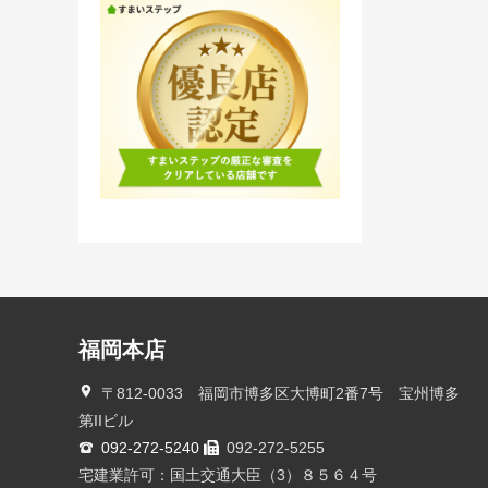
福岡本店
〒812-0033 福岡市博多区大博町2番7号 宝州博多
第IIビル
092-272-5240
092-272-5255
宅建業許可：国土交通大臣（3）８５６４号