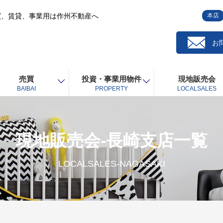
買、賃貸、事業用は作州不動産へ
本店
お
売買
投資・事業用物件
現地販売会
BAIBAI
PROPERTY
LOCALSALES
現地販売会-長崎支店一覧
LOCALSALES-NAGASAKI