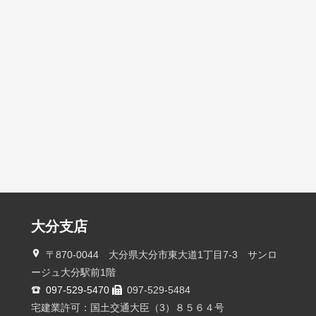
大分支店
〒870-0044 大分県大分市東大道1丁目7-3 サンロ
ージュ大分駅前1階
097-529-5470
097-529-5484
宅建業許可：国土交通大臣（3）８５６４号