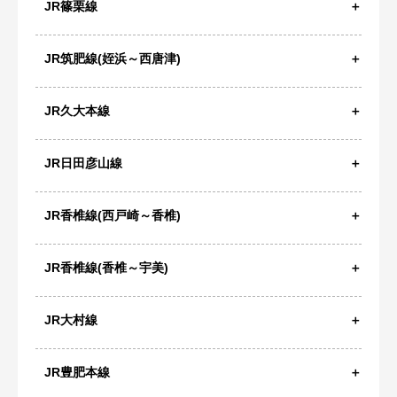
JR篠栗線
JR筑肥線(姪浜～西唐津)
JR久大本線
JR日田彦山線
JR香椎線(西戸崎～香椎)
JR香椎線(香椎～宇美)
JR大村線
JR豊肥本線