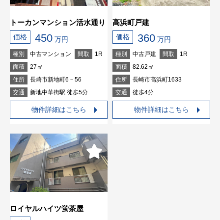
トーカンマンション活水通り
高浜町戸建
450
360
価格
価格
万円
万円
種別
中古マンション
間取
1R
種別
中古戸建
間取
1R
面積
27㎡
面積
82.62㎡
住所
長崎市新地町6－56
住所
長崎市高浜町1633
交通
新地中華街駅 徒歩5分
交通
徒歩4分
物件詳細はこちら
物件詳細はこちら
ロイヤルハイツ蛍茶屋