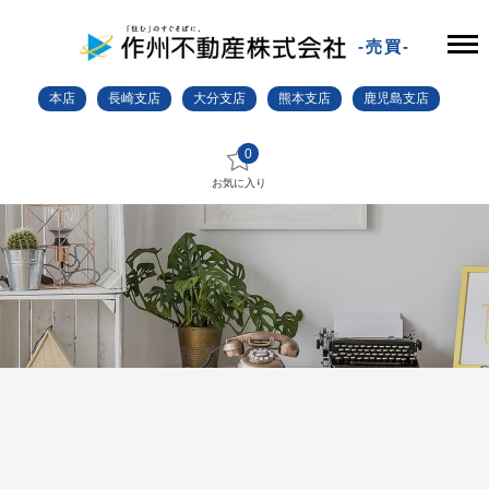
-売買-
本店
長崎支店
大分支店
熊本支店
鹿児島支店
0
お気に入り