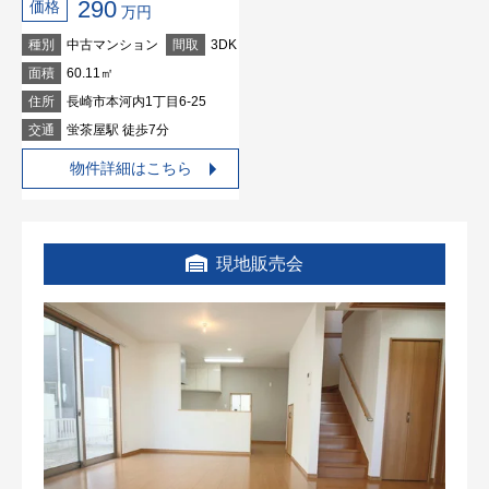
290
価格
万円
種別
中古マンション
間取
3DK
面積
60.11㎡
住所
長崎市本河内1丁目6-25
交通
蛍茶屋駅 徒歩7分
物件詳細はこちら
現地販売会