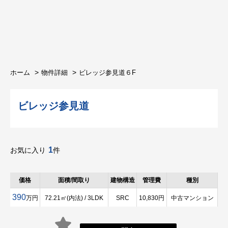
ホーム
物件詳細
ビレッジ参見道６F
ビレッジ参見道
1
お気に入り
件
価格
面積/間取り
建物構造
管理費
種別
390
万円
72.21㎡(内法) / 3LDK
SRC
10,830円
中古マンション