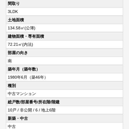
間取り
3LDK
土地面積
134.58㎡(公簿)
建物面積・専有面積
72.21㎡(内法)
部屋の向き
南
築年月（築年数）
1980年6月（築46年）
種別
中古マンション
総戸数/部屋番号/所在階/階建
10戸 / 非公開 / 6 / 地上6階
新築・中古
中古